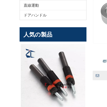
直線運動
ドアハンドル
人気の製品
ランジャ 標
標
ズ