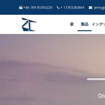
+86-769-85303229
+ 13763283864
jennyg



家
製品
インデ