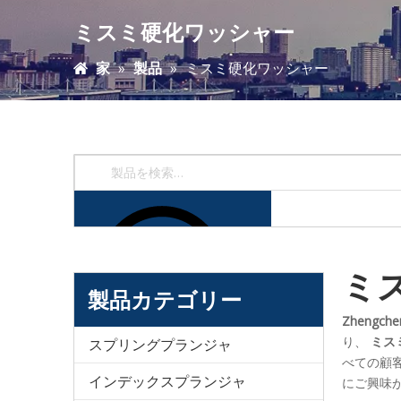
ミスミ硬化ワッシャー
家
»
製品
»
ミスミ硬化ワッシャー
ミ
製品カテゴリー
Zhengche
り、
ミス
スプリングプランジャ
べての顧
インデックスプランジャ
にご興味