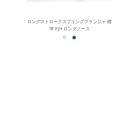
GN817 ミニインデックスプランジャ コン
ロングストロ
パクトリターンタイプ PMXYSB