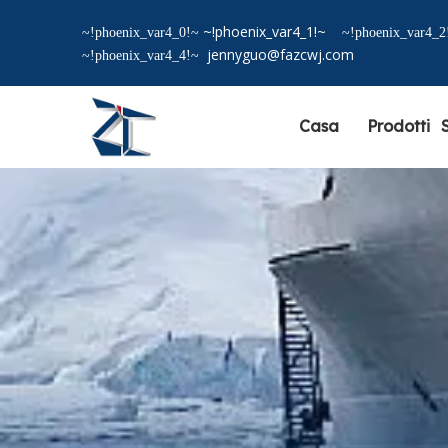
~!phoenix_var4_1!~
~!phoenix_var4_0!~
~!phoenix_var4_2
jennyguo@fazcwj.com
~!phoenix_var4_4!~
Casa
Prodotti