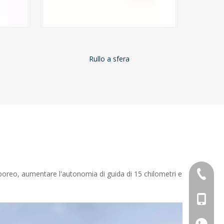
Rullo a sfera
+86-769
orporeo, aumentare l'autonomia di guida di 15 chilometri e
+ 13763
+ 13763