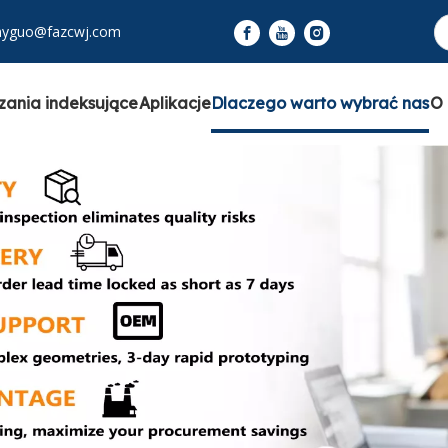
nyguo@fazcwj.com
zania indeksujące
Aplikacje
Dlaczego warto wybrać nas
O 