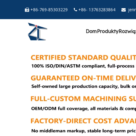
+86-769-85303229
+86- 13763283864
jen



Dom
Produkty
Rozwią