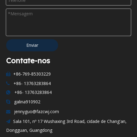
Enviar
Contate-nos
+86-769-85303229

+86- 13763283864

+86- 13763283864

galina910902

jennyguo@fazcwj.com

Sala 101, nº 17 Wushaxing 3rd Road, cidade de Chang'an,

Dongguan, Guangdong