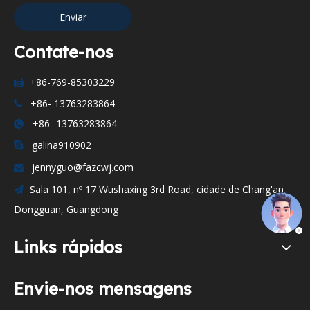
Enviar
Contate-nos
+86-769-85303229

+86- 13763283864

+86- 13763283864

galina910902

jennyguo@fazcwj.com

Sala 101, nº 17 Wushaxing 3rd Road, cidade de Chang'an,

Dongguan, Guangdong
Links rápidos
Envie-nos mensagens