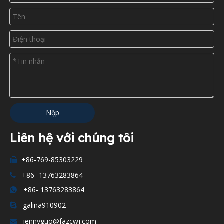
Nộp
Liên hệ với chúng tôi
+86-769-85303229

+86- 13763283864

+86- 13763283864

galina910902

jennyguo@fazcwj.com
