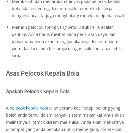
Membersih dan menambah minyak pada pelocok kepala
bola adalah penting. Ini memastikan mereka bekerja
dengan lancar. Ia juga menghalang mereka daripada rosak.
Memilih pelocok spring yang betul untuk kerja adalah
penting. Anda harus melihat pada penarafan daya dan
bagaimana anda akan menggunakannya. Ini membantu
pintu dan laci anda berfungsi dengan baik dan tahan lebih
lama.
Asas Pelocok Kepala Bola
Apakah Pelocok Kepala Bola
A
pelocok kepala bola
ialah peranti kecil tetapi penting yang
boleh anda temui dalam banyak sistem mekanikal. Anda akan
melihatnya di tempk sistem mekanikal. Anda akan melihatnya
di tempat yang anda perlukan untuk memegang, meletakkan