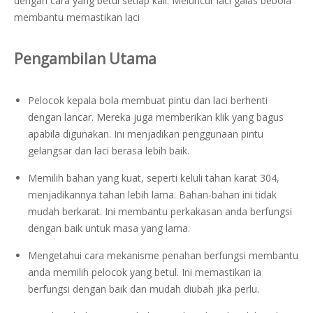
dengan cara yang betul setiap kali. Meluncur laci galas bebola
membantu memastikan laci
Pengambilan Utama
Pelocok kepala bola membuat pintu dan laci berhenti
dengan lancar. Mereka juga memberikan klik yang bagus
apabila digunakan. Ini menjadikan penggunaan pintu
gelangsar dan laci berasa lebih baik.
Memilih bahan yang kuat, seperti keluli tahan karat 304,
menjadikannya tahan lebih lama. Bahan-bahan ini tidak
mudah berkarat. Ini membantu perkakasan anda berfungsi
dengan baik untuk masa yang lama.
Mengetahui cara mekanisme penahan berfungsi membantu
anda memilih pelocok yang betul. Ini memastikan ia
berfungsi dengan baik dan mudah diubah jika perlu.