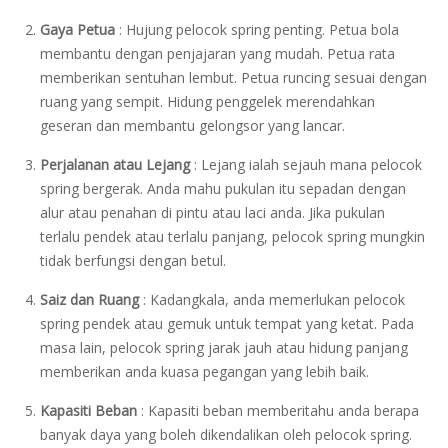
Gaya Petua
: Hujung pelocok spring penting. Petua bola
membantu dengan penjajaran yang mudah. Petua rata
memberikan sentuhan lembut. Petua runcing sesuai dengan
ruang yang sempit. Hidung penggelek merendahkan
geseran dan membantu gelongsor yang lancar.
Perjalanan atau Lejang
: Lejang ialah sejauh mana pelocok
spring bergerak. Anda mahu pukulan itu sepadan dengan
alur atau penahan di pintu atau laci anda. Jika pukulan
terlalu pendek atau terlalu panjang, pelocok spring mungkin
tidak berfungsi dengan betul.
Saiz dan Ruang
: Kadangkala, anda memerlukan pelocok
spring pendek atau gemuk untuk tempat yang ketat. Pada
masa lain, pelocok spring jarak jauh atau hidung panjang
memberikan anda kuasa pegangan yang lebih baik.
Kapasiti Beban
: Kapasiti beban memberitahu anda berapa
banyak daya yang boleh dikendalikan oleh pelocok spring.