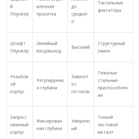
Тактильные
й
вленная
до
фиксаторы
Плунжер
прокатка
среднег
о
Штифт
Линейный
Структурный
Высокий
Плунжер
вход/выход
замок
Тяжелые
Резьбов
Зависит
Регулируема
стальные
ой
от
я глубина
приспособлен
корпус
потоков
ия
Запресс
Тонкий
Фиксирован
Умеренн
ованный
листовой
ная глубина
ый
корпус
металл