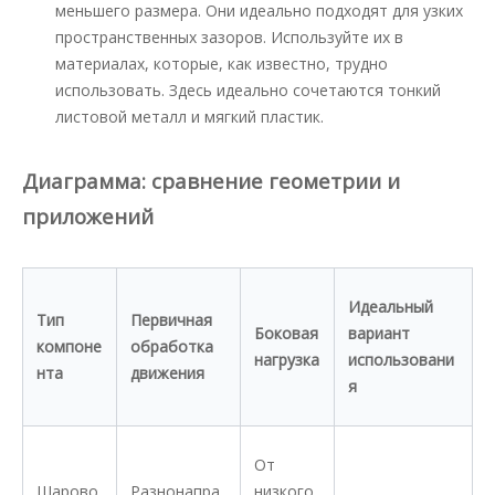
меньшего размера. Они идеально подходят для узких
пространственных зазоров. Используйте их в
материалах, которые, как известно, трудно
использовать. Здесь идеально сочетаются тонкий
листовой металл и мягкий пластик.
Диаграмма: сравнение геометрии и
приложений
Идеальный
Тип
Первичная
Боковая
вариант
компоне
обработка
нагрузка
использовани
нта
движения
я
От
Шарово
Разнонапра
низкого