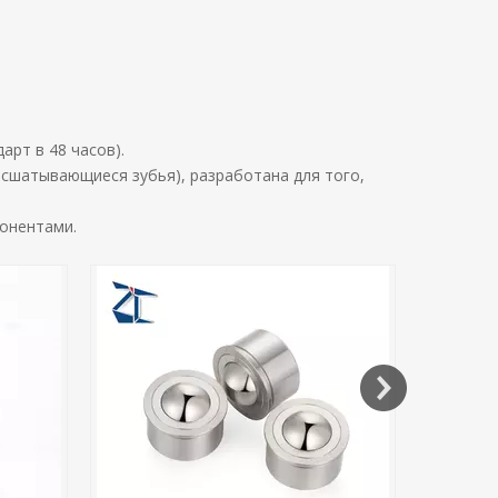
рт в 48 часов).
сшатывающиеся зубья), разработана для того,
онентами.
Установочный винт с шестигранной
головкой