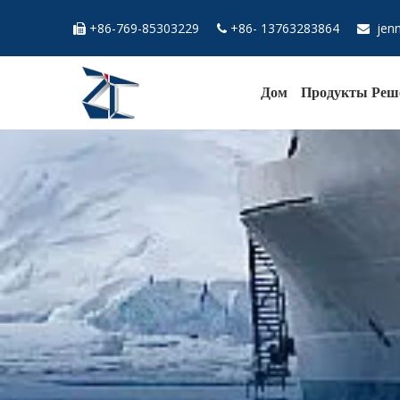
+86-769-85303229
+86- 13763283864
jen



Дом
Продукты
Реш