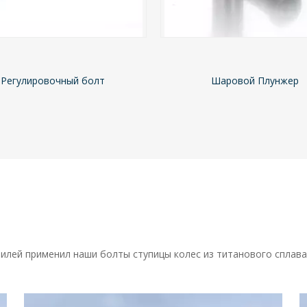
Шаровой Плунжер
шариковый ролик
лей применил наши болты ступицы колес из титанового сплава,