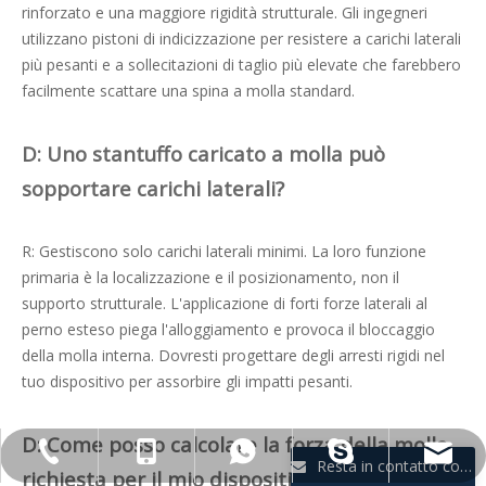
rinforzato e una maggiore rigidità strutturale. Gli ingegneri
utilizzano pistoni di indicizzazione per resistere a carichi laterali
più pesanti e a sollecitazioni di taglio più elevate che farebbero
facilmente scattare una spina a molla standard.
D: Uno stantuffo caricato a molla può
sopportare carichi laterali?
R: Gestiscono solo carichi laterali minimi. La loro funzione
primaria è la localizzazione e il posizionamento, non il
supporto strutturale. L'applicazione di forti forze laterali al
perno esteso piega l'alloggiamento e provoca il bloccaggio
della molla interna. Dovresti progettare degli arresti rigidi nel
tuo dispositivo per assorbire gli impatti pesanti.
D: Come posso calcolare la forza della molla
jennyguo@fazcwj.com
+86-769-85303229
+ 13763283864
+ 13763283864
galina910902
Resta in contatto con noi
richiesta per il mio dispositivo?