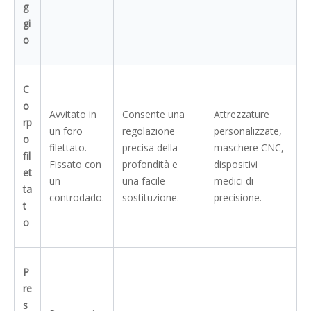
g
gi
o
C
o
Avvitato in
Consente una
Attrezzature
rp
un foro
regolazione
personalizzate,
o
filettato.
precisa della
maschere CNC,
fil
Fissato con
profondità e
dispositivi
et
un
una facile
medici di
ta
controdado.
sostituzione.
precisione.
t
o
P
re
s