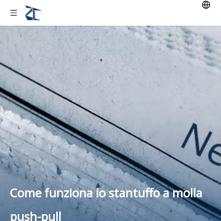
Come funziona lo stantuffo a molla
push-pull