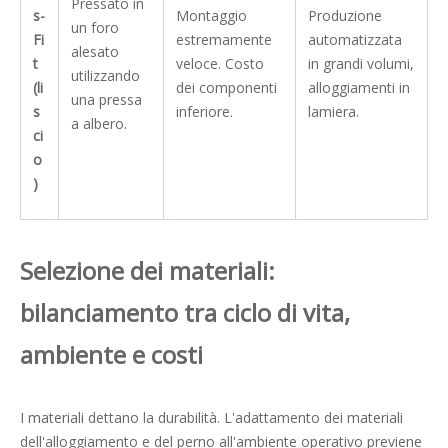
Pressato in
s-
Montaggio
Produzione
un foro
Fi
estremamente
automatizzata
alesato
t
veloce. Costo
in grandi volumi,
utilizzando
(li
dei componenti
alloggiamenti in
una pressa
s
inferiore.
lamiera.
a albero.
ci
o
)
Selezione dei materiali:
bilanciamento tra ciclo di vita,
ambiente e costi
I materiali dettano la durabilità. L'adattamento dei materiali
dell'alloggiamento e del perno all'ambiente operativo previene