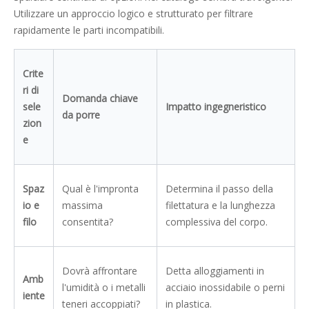
Utilizzare un approccio logico e strutturato per filtrare
rapidamente le parti incompatibili.
Crite
ri di
Domanda chiave
sele
Impatto ingegneristico
da porre
zion
e
Spaz
Qual è l'impronta
Determina il passo della
io e
massima
filettatura e la lunghezza
filo
consentita?
complessiva del corpo.
Dovrà affrontare
Detta alloggiamenti in
Amb
l'umidità o i metalli
acciaio inossidabile o perni
iente
teneri accoppiati?
in plastica.